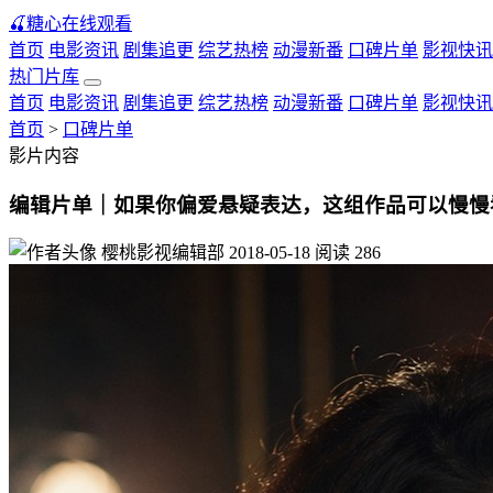
🍒
糖心在线观看
首页
电影资讯
剧集追更
综艺热榜
动漫新番
口碑片单
影视快讯
热门片库
首页
电影资讯
剧集追更
综艺热榜
动漫新番
口碑片单
影视快讯
首页
>
口碑片单
影片内容
编辑片单｜如果你偏爱悬疑表达，这组作品可以慢慢
樱桃影视编辑部
2018-05-18
阅读
286