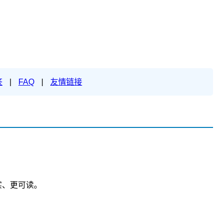
签
|
FAQ
|
友情链接
实、更可读。