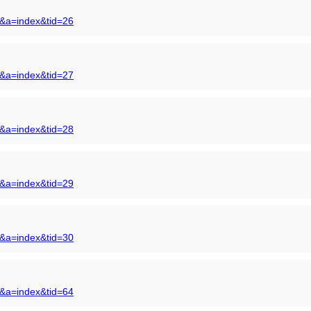
s&a=index&tid=26
s&a=index&tid=27
s&a=index&tid=28
s&a=index&tid=29
s&a=index&tid=30
s&a=index&tid=64