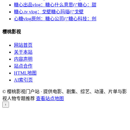
糖心出品vlog：糖心什么意思(\"糖心：甜
糖心.tv vlog：戈壁糖心玛瑙(\"戈壁
心糖vlog原创：糖心公司(\"糖心科技：创
樱桃影视
网站首页
关于本站
内容声明
站点合作
HTML地图
AI索引页
© 樱桃影视门户站 · 提供电影、剧集、综艺、动漫、片单与影
视人物专题推荐
查看站点地图
↑