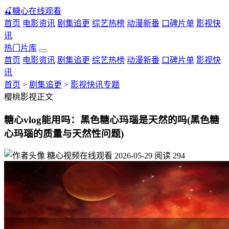
🍒
糖心在线观看
首页
电影资讯
剧集追更
综艺热榜
动漫新番
口碑片单
影视快
讯
热门片库
首页
电影资讯
剧集追更
综艺热榜
动漫新番
口碑片单
影视快
讯
首页
>
剧集追更
>
影视快讯专题
樱桃影视正文
糖心vlog能用吗：黑色糖心玛瑙是天然的吗(黑色糖
心玛瑙的质量与天然性问题)
糖心视频在线观看
2026-05-29
阅读
294