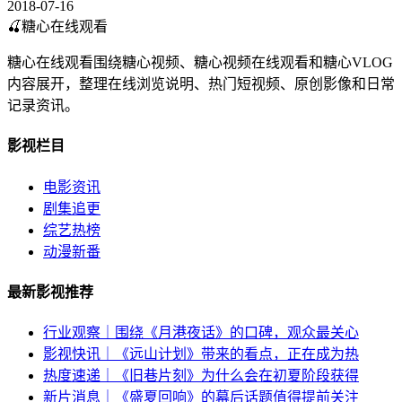
2018-07-16
🍒
糖心在线观看
糖心在线观看围绕糖心视频、糖心视频在线观看和糖心VLOG
内容展开，整理在线浏览说明、热门短视频、原创影像和日常
记录资讯。
影视栏目
电影资讯
剧集追更
综艺热榜
动漫新番
最新影视推荐
行业观察｜围绕《月港夜话》的口碑，观众最关心
影视快讯｜《远山计划》带来的看点，正在成为热
热度速递｜《旧巷片刻》为什么会在初夏阶段获得
新片消息｜《盛夏回响》的幕后话题值得提前关注