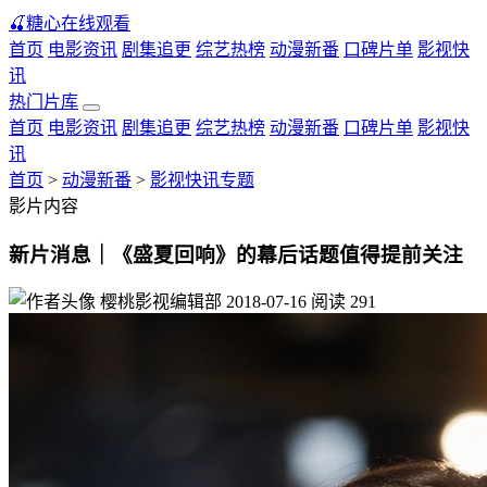
🍒
糖心在线观看
首页
电影资讯
剧集追更
综艺热榜
动漫新番
口碑片单
影视快
讯
热门片库
首页
电影资讯
剧集追更
综艺热榜
动漫新番
口碑片单
影视快
讯
首页
>
动漫新番
>
影视快讯专题
影片内容
新片消息｜《盛夏回响》的幕后话题值得提前关注
樱桃影视编辑部
2018-07-16
阅读
291