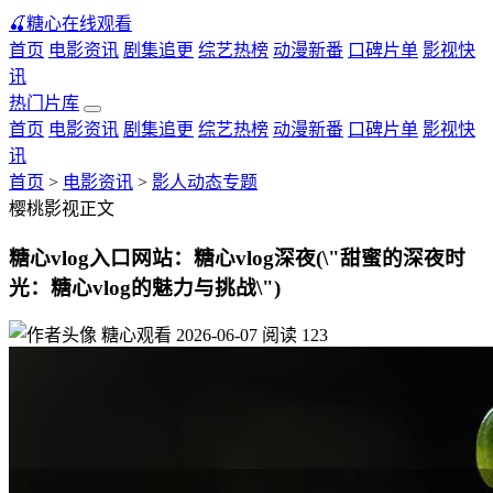
🍒
糖心在线观看
首页
电影资讯
剧集追更
综艺热榜
动漫新番
口碑片单
影视快
讯
热门片库
首页
电影资讯
剧集追更
综艺热榜
动漫新番
口碑片单
影视快
讯
首页
>
电影资讯
>
影人动态专题
樱桃影视正文
糖心vlog入口网站：糖心vlog深夜(\"甜蜜的深夜时
光：糖心vlog的魅力与挑战\")
糖心观看
2026-06-07
阅读
123