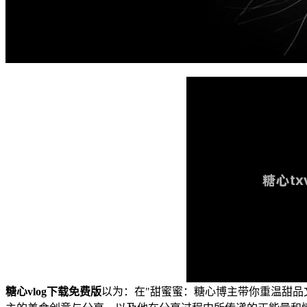
糖心vlog下载免费版
以为：在"甜蜜蜜：糖心博主带你重温甜品