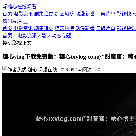
🍒
糖心在线观看
首页
电影资讯
剧集追更
综艺热榜
动漫新番
口碑片单
影视快讯
热门片库
首页
电影资讯
剧集追更
综艺热榜
动漫新番
口碑片单
影视快讯
首页
>
电影资讯
>
影人动态专题
樱桃影视正文
糖心vlog下载免费版：糖心txvlog.com(\"甜蜜蜜
糖心视频在线
2026-05-14
阅读
180